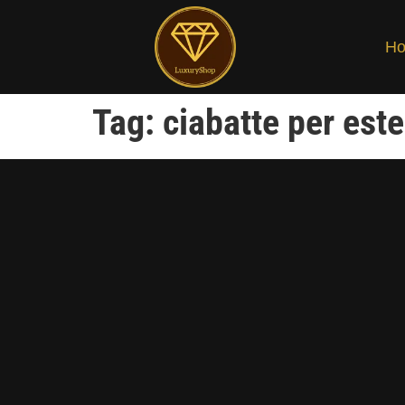
H
Tag:
ciabatte per est