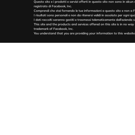
Questo sito e i prodotti e servizi offerti in questo sito non sono in alc
registrato di Facebook, Inc.
Comprendi che stai fornendo le tue informazioni a questo sito e non a Fac
I risultati sono personali e non da ritenersi validi in assoluto per ogni qua
I dati raccolti saranno gestiti e trasmessi telematicamente dall’azienda s
This site and the products and services offered on this site is in no wa
trademark of Facebook, Inc.
You understand that you are providing your information to this website