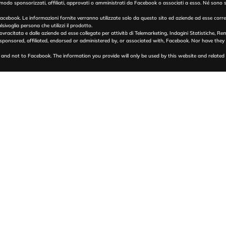
un modo sponsorizzati, affiliati, approvati o amministrati da Facebook o associati a esso. Né sono
ebook. Le informazioni fornite verranno utilizzate solo da questo sito ed aziende ad esse correla
lsivoglia persona che utilizzi il prodotto.
ovracitata e dalle aziende ad esse collegate per attività di Telemarketing, Indagini Statistiche, R
y sponsored, affiliated, endorsed or administered by, or associated with, Facebook. Nor have they
 and not to Facebook. The information you provide will only be used by this website and relate