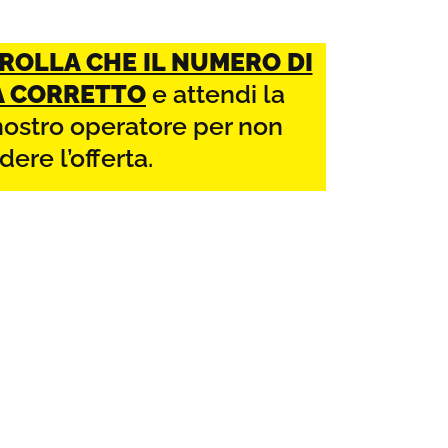
ROLLA CHE IL NUMERO DI
A CORRETTO
e attendi la
nostro operatore per non
dere l’offerta.