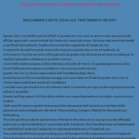
Privacy Policy
|
Termini e Condizioni
|
Cookie Policy
|
Disclaimer
DISCLAIMERS E NOTE LEGALI SUL TRATTAMENTO DEI DATI
Questo sito e i prodotti e servizi offerti in questo sito non sono in alcun modo sponsorizzati,
affiliati, approvati o amministrati da Facebook o associati a esso. Né sono stati esaminati testati
o certificati da Facebook. Facebook è un marchio registrato di Facebook, Inc.
Comprendi che stai fornendo le tue informazioni a questo sito e non a Facebook. Le
informazioni fornite verranno utilizzate solo da questo sito ed aziende ad esse correlate per la
vendita Telematica a distanza di prodotti e servizi.
I nomi delle testimonianze e delle referenze utilizzati all’interno di questa pagina sono alias
forniti dalle persone stesse e potrebbero non corrispondere al vero.
questo sito non si ritiene responsabile dell’inesattezza degli stessi.
Le dichiarazioni dei sovracitati personaggi non sono state verificate da questo sito e non si
ritiene responsabile per eventuali inesattezze.
I risultati sono personali e non da ritenersi validi in assoluto per ogni qualsivoglia persona che
utilizzi il prodotto.
Questa landing page e l’utilizzo del prodotto non è assolutamente un consiglio o prescrizione
medica.
I dati raccolti saranno gestiti e trasmessi telematicamente dall’azienda sovracitata e dalle
aziende ad esse collegate per attività di Telemarketing, Indagini Statistiche, Remarketing e
Retargeting.
This site and the products and services offered on this site is in no way sponsored, affiliated,
endorsed or administered by, or associated with, Facebook. Nor have they been reviewed tested
or certified by Facebook.Facebook is a registered trademark of Facebook, Inc.
You understand that you are providing your information to this website and not to Facebook.
The information you provide will only be used by this website and related companies to provide