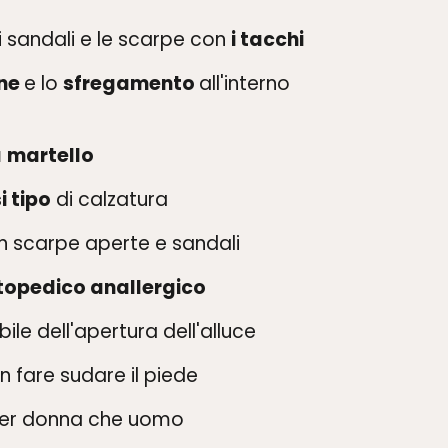
i sandali e le scarpe con
i tacchi
one
e lo
sfregamento
all'interno
a
martello
i tipo
di calzatura
 scarpe aperte e sandali
topedico anallergico
bile dell'apertura dell'alluce
n fare sudare il piede
per donna che uomo