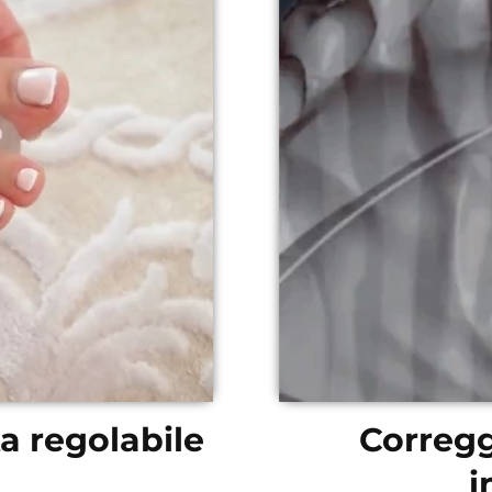
ta regolabile
Corregg
i