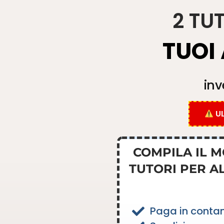
2 TU
TUOI 
inv
UL
COMPILA IL 
TUTORI PER A
Paga in contan