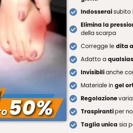
Indosserai
subito 
Elimina la pressi
della scarpa
Corregge le
dita 
Adatto a
qualsias
Invisibili
anche con
Materiale in
gel or
Regolazione
varia
Traspiranti
per no
Taglia unica
sia 