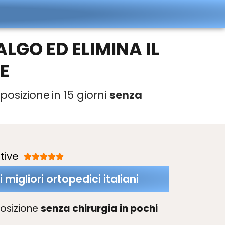
LGO ED ELIMINA IL
E
 posizione
in 15 giorni
senza
tive





 migliori ortopedici italiani
 posizione
senza chirurgia in pochi