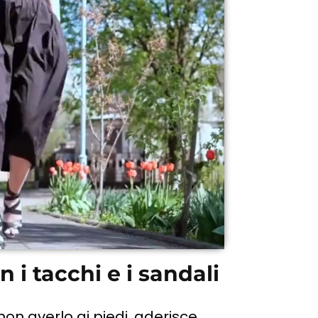
n i tacchi e i sandali
non averlo ai piedi, aderisce