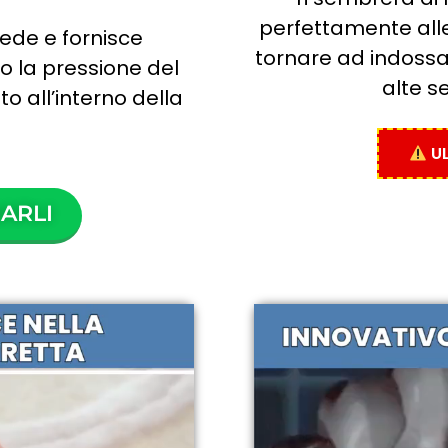
perfettamente alle 
iede e fornisce
tornare ad indossa
do la pressione del
alte s
o all’interno della
UL
ARLI