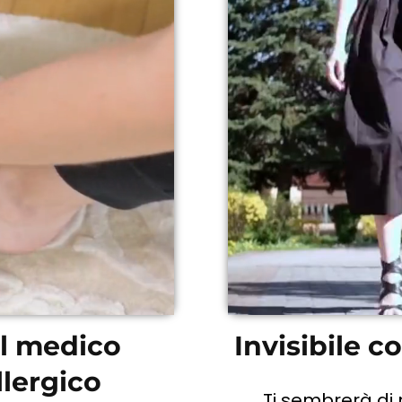
el medico
Invisibile co
lergico
Ti sembrerà di 